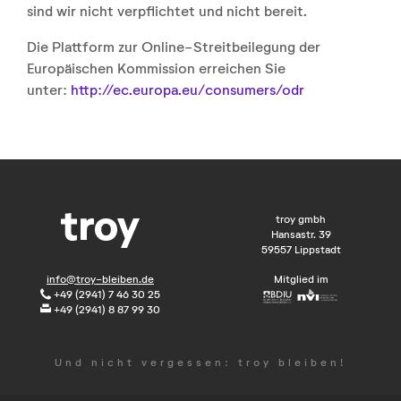
sind wir nicht verpflichtet und nicht bereit.
Die Plattform zur Online-Streitbeilegung der
Europäischen Kommission erreichen Sie
unter:
http://ec.europa.eu/
consumers/odr
troy gmbh
Hansastr. 39
59557 Lippstadt
info@troy-bleiben.de
Mitglied im
+49 (2941) 7 46 30 25
+49 (2941) 8 87 99 30
Und nicht vergessen: troy bleiben!