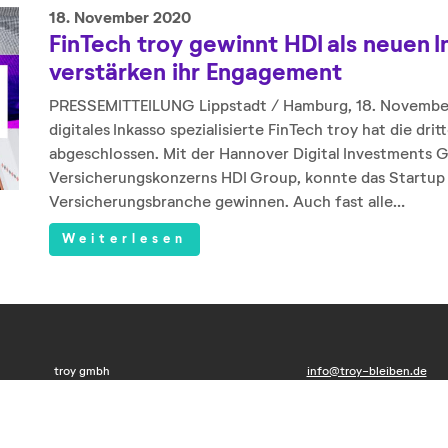
18. November 2020
FinTech troy gewinnt HDI als neuen 
verstärken ihr Engagement
PRESSEMITTEILUNG Lippstadt / Hamburg, 18. November
digitales Inkasso spezialisierte FinTech troy hat die dri
abgeschlossen. Mit der Hannover Digital Investments 
Versicherungskonzerns HDI Group, konnte das Startup e
Versicherungsbranche gewinnen. Auch fast alle…
Weiterlesen
troy gmbh
info@troy-bleiben.de
Hansastr. 39
+49 (2941) 7 46 30 25
59557 Lippstadt
+49 (2941) 8 87 99 30