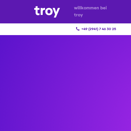
willkommen bei
troy
+49 (2941) 7 46 30 25