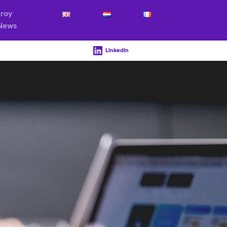
troy
News
LinkedIn