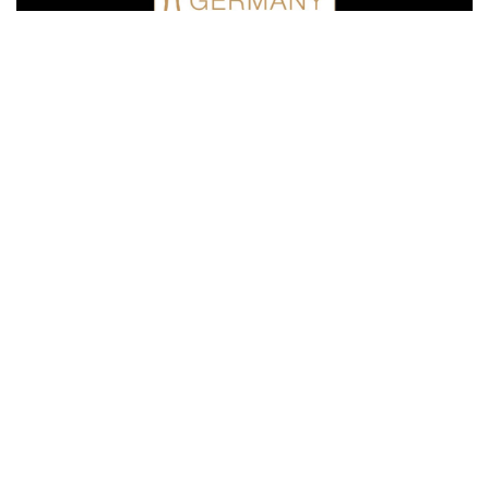
Interesse geweckt? Wir freuen uns auf
den Austausch!
LinkedIn
LinkedIn
Telefon
WhatsApp
E-Mail
+49 (2941) 7
+49 (177) 1 78
info@troy-