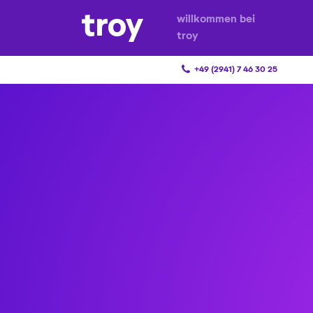
willkommen bei
troy
+49 (2941) 7 46 30 25