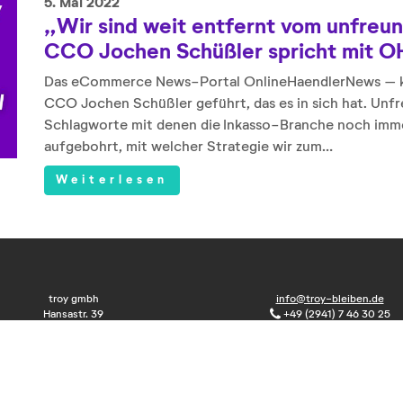
5. Mai 2022
„Wir sind weit entfernt vom unfreun
CCO Jochen Schüßler spricht mit 
Das eCommerce News-Portal OnlineHaendlerNews – ku
CCO Jochen Schüßler geführt, das es in sich hat. Unfre
Schlagworte mit denen die Inkasso-Branche noch immer a
aufgebohrt, mit welcher Strategie wir zum…
Weiterlesen
troy gmbh
info@troy-bleiben.de
Hansastr. 39
+49 (2941) 7 46 30 25
59557 Lippstadt
+49 (2941) 8 87 99 30
Und nicht vergessen: troy bleiben!