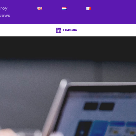
troy
News
LinkedIn