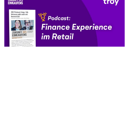
troy gmbh
Hansastr. 39
59557 Lippstadt
info@troy-bleiben.de
Mitglied im
+49 (2941) 7 46 30 25
+49 (2941) 8 87 99 30