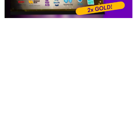
24. September 2021
troy im Finale des International
Customer Experience Awards 2021
Der International Customer Experience Award iCXA
prämiert jährlich in über 30 Kategorien herausragende
Leistungen in kundenzentrierten Unternehmen. Bedingt
durch die Vielzahl verstärkter digitaler Initiativen wuchs
das Wettbewerberfeld im letzten Jahr auf über 150
Unternehmen und Teams. Umso mehr freuen wir uns, dass
unsere Lösungen gleich in 2 Kategorien auf…
Weiterlesen