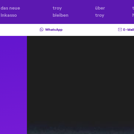
das neue
troy
über
Inkasso
bleiben
troy
WhatsApp
E-Mail